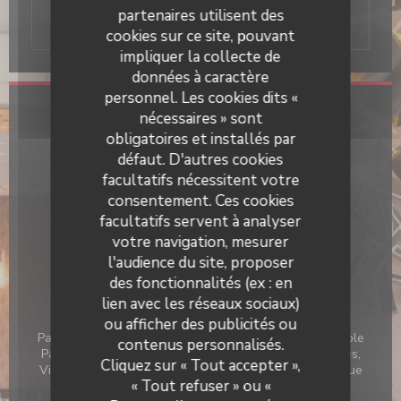
Ciao, ci vediamo.
partenaires utilisent des
cookies sur ce site, pouvant
impliquer la collecte de
données à caractère
personnel. Les cookies dits «
nécessaires » sont
Infos pratiques
obligatoires et installés par
Cuisine
défaut. D'autres cookies
Italienne, Fait maison, Produits frais
facultatifs nécessitent votre
consentement. Ces cookies
Type de restaurant
facultatifs servent à analyser
Pizzeria
votre navigation, mesurer
l'audience du site, proposer
Services
des fonctionnalités (ex : en
Climatisation, Privatisation, Terrasse
lien avec les réseaux sociaux)
Moyens de paiement
ou afficher des publicités ou
Paiement mobile, Sans Contact, Ticket Restaurant, Apple
contenus personnalisés.
Pay, Paiement Sans Contact, Titres restaurant, Espèces,
Cliquez sur « Tout accepter »,
Visa, Chèques Vacances, American Express, Carte Bleue
« Tout refuser » ou «