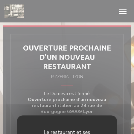
Personnalisation de vos choix en matière de cookies
OUVERTURE PROCHAINE
D'UN NOUVEAU
RESTAURANT
PIZZERIA
-
LYON
Le Domeva est fermé.
Ouverture prochaine d'un nouveau
restaurant italien au 24 rue de
Bourgogne 69009 Lyon
Restez connectés, nous vous
informerons très prochainement de
Le restaurant et ses
l'ouverture :)