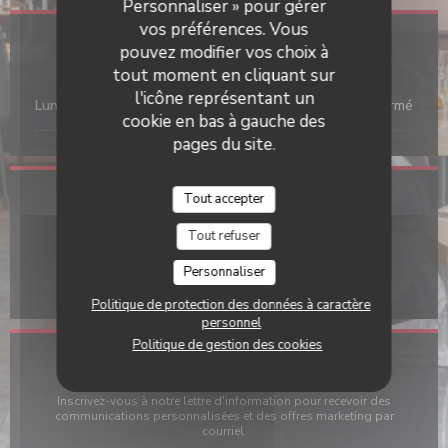
Personnaliser » pour gérer
vos préférences. Vous
pouvez modifier vos choix à
Horaires
tout moment en cliquant sur
l'icône représentant un
Lun
-
Dim
Fermé
cookie en bas à gauche des
pages du site.
Tout accepter
Adresse
Tout refuser
((ouvre une nouv
24 RUE DE BOURGOGNE 69009 LYON
Personnaliser
04 72 85 02 86
Politique de protection des données à caractère
personnel
Politique de gestion des cookies
Newsletter
*
Inscrivez-vous à notre lettre d'information pour recevoir des
communications personnalisées et des offres marketing par
courriel.