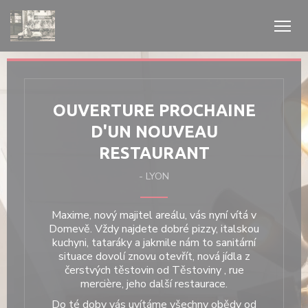
Panel pro správu cookies
OUVERTURE PROCHAINE
D'UN NOUVEAU
RESTAURANT
-
LYON
Maxime, nový majitel areálu, vás nyní vítá v
Domevě. Vždy najdete dobré pizzy, italskou
kuchyni, tataráky a jakmile nám to sanitární
situace dovolí znovu otevřít, nová jídla z
čerstvých těstovin od
Těstoviny
, rue
mercière, jeho další restaurace.
Do té doby vás uvítáme všechny obědy od