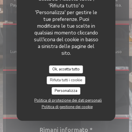
Pay, Contactless Payment, Titoli Restaurant, Contanti, Visa,
'Rifiuta tutto' o
Buoni vacanza, American Express, Bancomat
'Personalizza' per gestire le
tue preferenze. Puoi
modificare le tue scelte in
qualsiasi momento cliccando
Orari
sull'icona del cookie in basso
a sinistra delle pagine del
Lun
-
Dom
Chiuso
sito.
Ok, accetta tutto
Rifiuta tutti i cookie
Indirizzo
Personalizza
((apre una nuova
24 RUE DE BOURGOGNE 69009 LYON
Politica di protezione dei dati personali
04 72 85 02 86
Politica di gestione dei cookie
Rimani informato
*