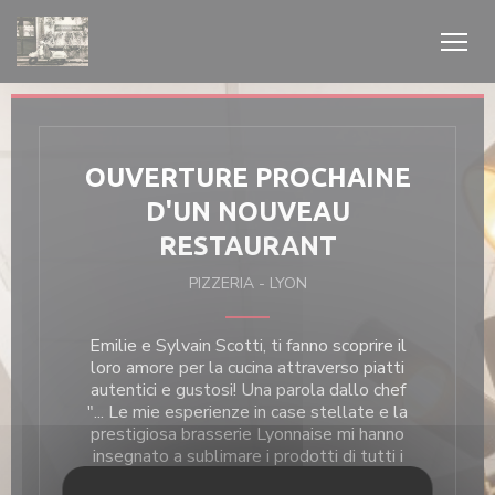
Personalizzazione delle tue scelte sui cookie
OUVERTURE PROCHAINE
D'UN NOUVEAU
RESTAURANT
PIZZERIA
-
LYON
Emilie e Sylvain Scotti, ti fanno scoprire il
loro amore per la cucina attraverso piatti
autentici e gustosi! Una parola dallo chef
"... Le mie esperienze in case stellate e la
prestigiosa brasserie Lyonnaise mi hanno
insegnato a sublimare i prodotti di tutti i
giorni, al fine di offrire una cucina che mi