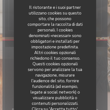
assomiglia a" cucina semplice dove la qualità
dei prodotti selezionati è essenziale ... " Una
Il ristorante e i suoi partner
cucina che mette in risalto prodotti freschi, in
utilizzano cookies su questo
linea con la stagione, una riparazione di
sito, che possono
qualità in un'atmosfera contemporanea.
comportare la raccolta di dati
personali. I cookies
denominati «necessari» sono
obbligatori e installati per
impostazione predefinita.
Informazioni pratiche
Altri cookies opzionali
richiedono il tuo consenso.
Cucina
Questi cookies opzionali
Italiana, Fatto in casa, Fresco
servono per analizzare la tua
Tipologia
navigazione, misurare
Pizzeria
l'audience del sito, fornire
funzionalità (ad esempio,
Servizi
legate ai social network) o
Aria condizionata, Privatizzazione, Terrazzo
visualizzare pubblicità o
contenuti personalizzati.
Metodo di pagamento
Clicca su 'Accetta tutto',
Pagamento mobile, Senza contatto, Buoni pasto, Apple